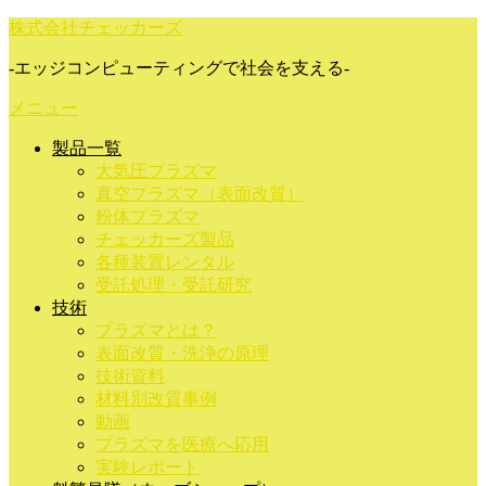
コ
株式会社チェッカーズ
ン
-エッジコンピューティングで社会を支える-
テ
ン
メニュー
ツ
へ
製品一覧
ス
大気圧プラズマ
キ
真空プラズマ（表面改質）
ッ
粉体プラズマ
プ
チェッカーズ製品
各種装置レンタル
受託処理・受託研究
技術
プラズマとは？
表面改質・洗浄の原理
技術資料
材料別改質事例
動画
プラズマを医療へ応用
実験レポート